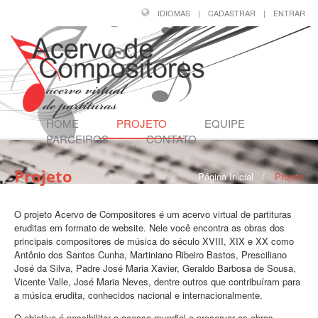
IDIOMAS
|
CADASTRAR
|
ENTRAR
HOME
PROJETO
EQUIPE
PARCEIROS
CONTATO
Projeto
Página Inicial
/
Projeto
O projeto Acervo de Compositores é um acervo virtual de partituras
eruditas em formato de website. Nele você encontra as obras dos
principais compositores de música do século XVIII, XIX e XX como
Antônio dos Santos Cunha, Martiniano Ribeiro Bastos, Presciliano
José da Silva, Padre José Maria Xavier, Geraldo Barbosa de Sousa,
Vicente Valle, José Maria Neves, dentre outros que contribuíram para
a música erudita, conhecidos nacional e internacionalmente.
O objetivo é possibilitar o acesso mundial e preservar as obras