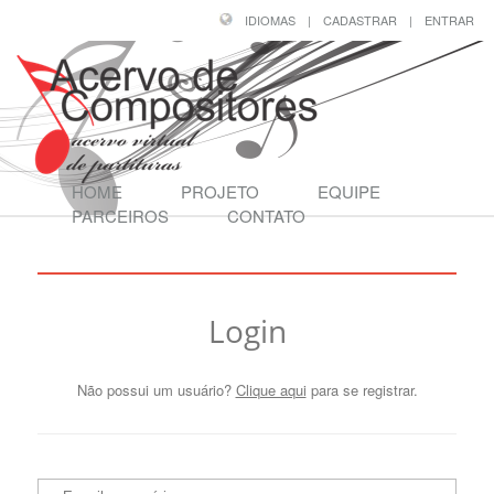
IDIOMAS
|
CADASTRAR
|
ENTRAR
HOME
PROJETO
EQUIPE
PARCEIROS
CONTATO
Login
Não possui um usuário?
Clique aqui
para se registrar.