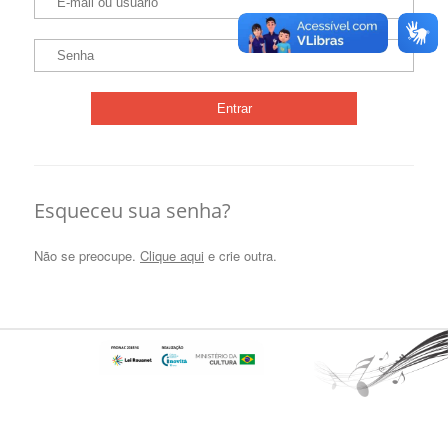
Esqueceu sua senha?
Não se preocupe.
Clique aqui
e crie outra.