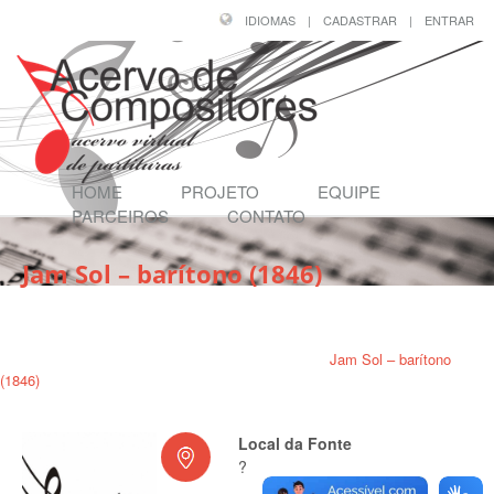
IDIOMAS
|
CADASTRAR
|
ENTRAR
HOME
PROJETO
EQUIPE
PARCEIROS
CONTATO
Jam Sol – barítono (1846)
Página Inicial
/
Compositores
/
PADRE JOSÉ MARIA XAVIER (1819 - 1887)
/
Jam Sol – barítono
(1846)
Local da Fonte
?