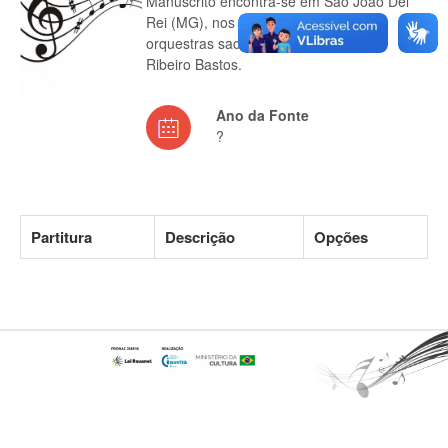
Manuscrito encontra-se em São João Del
Rei (MG), nos arquivos musicais das
orquestras sacras Lira Sanjoanense e
Ribeiro Bastos.
Ano da Fonte
?
Partitura
Descrição
Opções