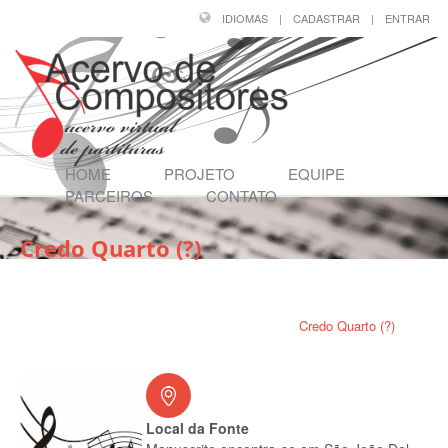
IDIOMAS
|
CADASTRAR
|
ENTRAR
HOME
PROJETO
EQUIPE
PARCEIROS
CONTATO
Credo Quarto (?)
Página Inicial
/
Compositores
/
PADRE JOSÉ MARIA XAVIER (1819 - 1887)
/
Credo Quarto (?)
Local da Fonte