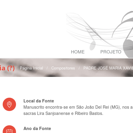
HOME
PROJETO
a (?)
Página Inicial
/
Compositores
/
PADRE JOSÉ MARIA XAVIER
Local da Fonte
Manuscrito encontra-se em São João Del Rei (MG), nos a
sacras Lira Sanjoanense e Ribeiro Bastos.
Ano da Fonte