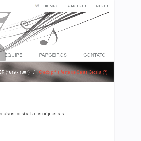
IDIOMAS
|
CADASTRAR
|
ENTRAR
EQUIPE
PARCEIROS
CONTATO
 (1819 - 1887)
/
Credo p.ª a festa de Santa Cecília (?)
rquivos musicais das orquestras