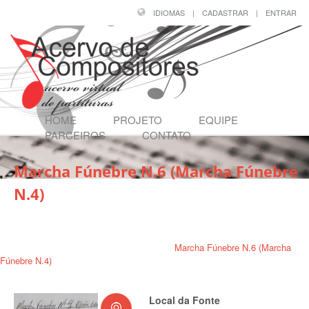
IDIOMAS
|
CADASTRAR
|
ENTRAR
HOME
PROJETO
EQUIPE
PARCEIROS
CONTATO
Marcha Fúnebre N.6 (Marcha Fúnebre
N.4)
Página Inicial
/
Compositores
/
JOÃO EVANGELISTA BERNARDES
/
Marcha Fúnebre N.6 (Marcha
Fúnebre N.4)
Local da Fonte