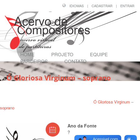
IDIOMAS
|
CADASTRAR
|
ENTRAR
HOME
PROJETO
EQUIPE
PARCEIROS
CONTATO
Ó Gloriosa Virginum – soprano
Página Inicial
/
Compositores
/
PADRE JOSÉ MARIA XAVIER (1819 - 1887)
/
Ó Gloriosa Virginum –
soprano
Ano da Fonte
?