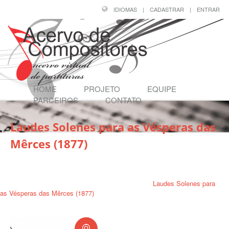
IDIOMAS
|
CADASTRAR
|
ENTRAR
HOME
PROJETO
EQUIPE
PARCEIROS
CONTATO
Laudes Solenes para as Vésperas das
Mêrces (1877)
Página Inicial
/
Compositores
/
PADRE JOSÉ MARIA XAVIER (1819 - 1887)
/
Laudes Solenes para
as Vésperas das Mêrces (1877)