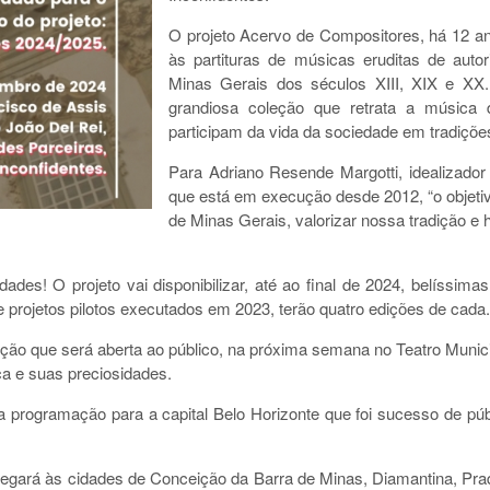
O projeto Acervo de Compositores, há 12 ano
às partituras de músicas eruditas de auto
Minas Gerais dos séculos XIII, XIX e XX.
grandiosa coleção que retrata a música
participam da vida da sociedade em tradições 
Para Adriano Resende Margotti, idealizado
que está em execução desde 2012, “o objetiv
de Minas Gerais, valorizar nossa tradição e
des! O projeto vai disponibilizar, até ao final de 2024, belíssimas
projetos pilotos executados em 2023, terão quatro edições de cada.
ção que será aberta ao público, na próxima semana no Teatro Municip
ca e suas preciosidades.
 programação para a capital Belo Horizonte que foi sucesso de púb
o chegará às cidades de Conceição da Barra de Minas, Diamantina, P