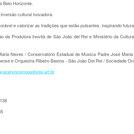
a Belo Horizonte.
imersão cultural inovadora.
orável e valorizar as tradições que estão pulsantes, inspirando futur
o da Produtora Inovità de São João del Rei e Ministério da Cultur
aria Neves / Conservatório Estadual de Música Padre José Maria Xa
nense e Orquestra Ribeiro Bastos - São João Del Rei / Sociedade O
.acervocompositores.art.br
5138
85