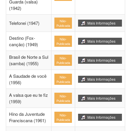
Guarda (valsa)
(1942)
Não-
Telefonei (1947)
Mais Informações
Publicada
Destino (Fox-
Não-
Mais Informações
canção) (1949)
Publicada
Brasil de Norte a Sul
Não-
Mais Informações
(samba) (1955)
Publicada
A Saudade de você
Não-
Mais Informações
(1956)
Publicada
A valsa que eu te fiz
Não-
Mais Informações
(1959)
Publicada
Hino da Juventude
Não-
Mais Informações
Franciscana (1961)
Publicada