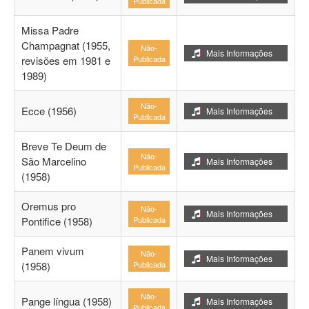
Publicada
Missa Padre
Champagnat (1955,
Não-
Mais Informações
revisões em 1981 e
Publicada
1989)
Não-
Ecce (1956)
Mais Informações
Publicada
Breve Te Deum de
Não-
São Marcelino
Mais Informações
Publicada
(1958)
Oremus pro
Não-
Mais Informações
Pontifice (1958)
Publicada
Panem vivum
Não-
Mais Informações
(1958)
Publicada
Não-
Pange língua (1958)
Mais Informações
Publicada