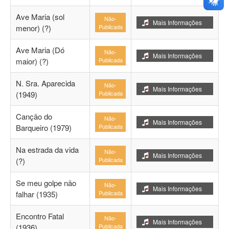
Ave Maria (sol
Não-
Mais Informações
menor) (?)
Publicada
Ave Maria (Dó
Não-
Mais Informações
maior) (?)
Publicada
N. Sra. Aparecida
Não-
Mais Informações
(1949)
Publicada
Canção do
Não-
Mais Informações
Barqueiro (1979)
Publicada
Na estrada da vida
Não-
Mais Informações
(?)
Publicada
Se meu golpe não
Não-
Mais Informações
falhar (1935)
Publicada
Encontro Fatal
Não-
Mais Informações
(1936)
Publicada