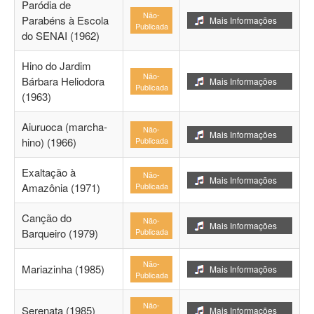
Paródia de
Não-
Parabéns à Escola
Mais Informações
Publicada
do SENAI (1962)
Hino do Jardim
Não-
Bárbara Heliodora
Mais Informações
Publicada
(1963)
Aiuruoca (marcha-
Não-
Mais Informações
hino) (1966)
Publicada
Exaltação à
Não-
Mais Informações
Amazônia (1971)
Publicada
Canção do
Não-
Mais Informações
Barqueiro (1979)
Publicada
Não-
Mariazinha (1985)
Mais Informações
Publicada
Não-
Serenata (1985)
Mais Informações