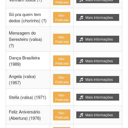
Publicada
Só pra quem tem
Não-
Mais Informações
dedos (chorinho) (?)
Publicada
Mensagem do
Não-
Seresteiro (valsa)
Mais Informações
Publicada
(?)
Dança Brasileira
Não-
Mais Informações
(1989)
Publicada
Angela (valsa)
Não-
Mais Informações
(1957)
Publicada
Não-
Stella (valsa) (1971)
Mais Informações
Publicada
Feliz Aniversário
Não-
Mais Informações
(Abertura) (1976)
Publicada