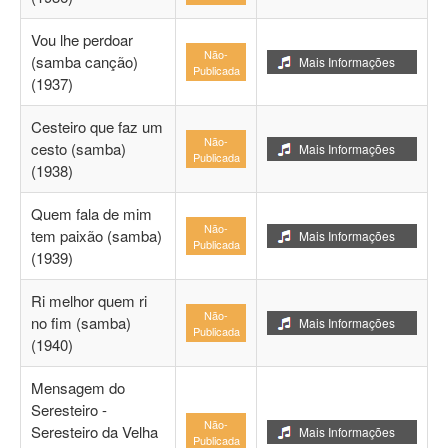
Vou lhe perdoar
Não-
(samba canção)
Mais Informações
Publicada
(1937)
Cesteiro que faz um
Não-
cesto (samba)
Mais Informações
Publicada
(1938)
Quem fala de mim
Não-
tem paixão (samba)
Mais Informações
Publicada
(1939)
Ri melhor quem ri
Não-
no fim (samba)
Mais Informações
Publicada
(1940)
Mensagem do
Seresteiro -
Não-
Seresteiro da Velha
Mais Informações
Publicada