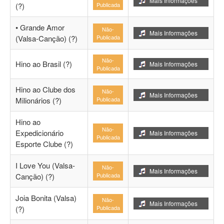
Mais Informações
(?)
Publicada
• Grande Amor
Não-
Mais Informações
(Valsa-Canção) (?)
Publicada
Não-
Hino ao Brasil (?)
Mais Informações
Publicada
Hino ao Clube dos
Não-
Mais Informações
Milionários (?)
Publicada
Hino ao
Não-
Expedicionário
Mais Informações
Publicada
Esporte Clube (?)
I Love You (Valsa-
Não-
Mais Informações
Canção) (?)
Publicada
Joia Bonita (Valsa)
Não-
Mais Informações
(?)
Publicada