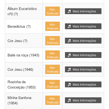
Álbum Eucarístico
Não-
Mais Informações
nº3 (?)
Publicada
Não-
Benedictus (?)
Mais Informações
Publicada
Não-
Cor Jesu (?)
Mais Informações
Publicada
Não-
Baile na roça (1943)
Mais Informações
Publicada
Não-
Cor Jesu (1946)
Mais Informações
Publicada
Rosinha da
Não-
Mais Informações
Conceição (1953)
Publicada
Minha Sanfona
Não-
Mais Informações
(1954)
Publicada