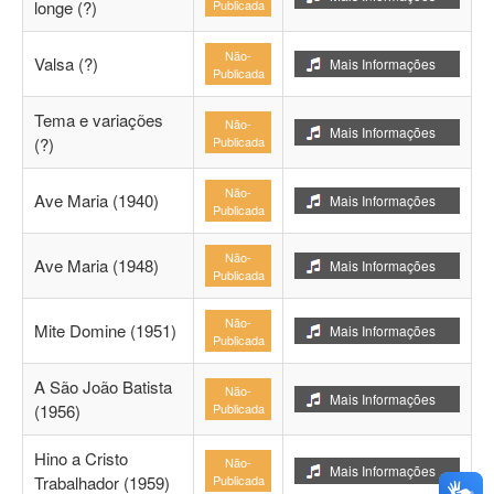
longe (?)
Publicada
Não-
Valsa (?)
Mais Informações
Publicada
Tema e variações
Não-
Mais Informações
(?)
Publicada
Não-
Ave Maria (1940)
Mais Informações
Publicada
Não-
Ave Maria (1948)
Mais Informações
Publicada
Não-
Mite Domine (1951)
Mais Informações
Publicada
A São João Batista
Não-
Mais Informações
(1956)
Publicada
Hino a Cristo
Não-
Mais Informações
Trabalhador (1959)
Publicada