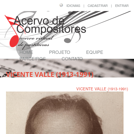
IDIOMAS
|
CADASTRAR
|
ENTRAR
HOME
PROJETO
EQUIPE
PARCEIROS
CONTATO
VICENTE VALLE (1913-1991)
Página Inicial
/
Compositores
/
VICENTE VALLE (1913-1991)