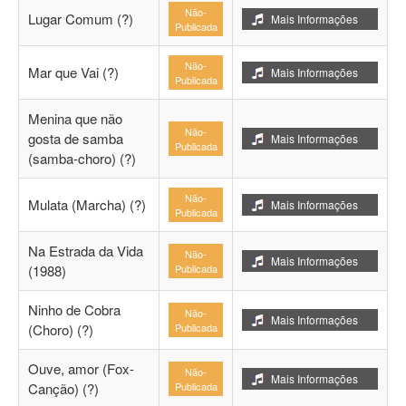
Não-
Lugar Comum (?)
Mais Informações
Publicada
Não-
Mar que Vai (?)
Mais Informações
Publicada
Menina que não
Não-
gosta de samba
Mais Informações
Publicada
(samba-choro) (?)
Não-
Mulata (Marcha) (?)
Mais Informações
Publicada
Na Estrada da Vida
Não-
Mais Informações
(1988)
Publicada
Ninho de Cobra
Não-
Mais Informações
(Choro) (?)
Publicada
Ouve, amor (Fox-
Não-
Mais Informações
Canção) (?)
Publicada