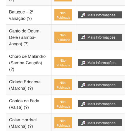
Batuque – 2ª
Não-
Mais Informações
variação (?)
Publicada
Canto de Ogum-
Não-
Delê (Samba-
Mais Informações
Publicada
Jongo) (?)
Choro de Malandro
Não-
(Samba-Canção)
Mais Informações
Publicada
(?)
Cidade Princesa
Não-
Mais Informações
(Marcha) (?)
Publicada
Contos de Fada
Não-
Mais Informações
(Valsa) (?)
Publicada
Coisa Horrível
Não-
Mais Informações
(Marcha) (?)
Publicada