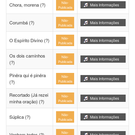
Não-
Chora, morena (?)
Mais Informações
Publicada
Não-
Corumbá (?)
Mais Informações
Publicada
Não-
O Espírito Divino (?)
Mais Informações
Publicada
Os dois caminhos
Não-
Mais Informações
(?)
Publicada
Pinêra qui é pinêra
Não-
Mais Informações
(?)
Publicada
Recortado (Já rezei
Não-
Mais Informações
minha oração) (?)
Publicada
Não-
Súplica (?)
Mais Informações
Publicada
Não-
Venham todos (?)
Mais Informações