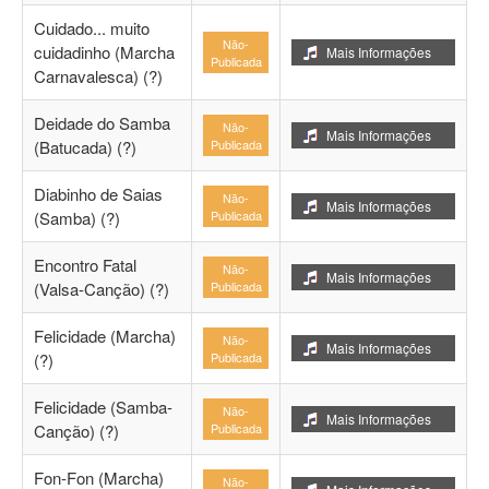
Cuidado... muito
Não-
cuidadinho (Marcha
Mais Informações
Publicada
Carnavalesca) (?)
Deidade do Samba
Não-
Mais Informações
(Batucada) (?)
Publicada
Diabinho de Saias
Não-
Mais Informações
(Samba) (?)
Publicada
Encontro Fatal
Não-
Mais Informações
(Valsa-Canção) (?)
Publicada
Felicidade (Marcha)
Não-
Mais Informações
(?)
Publicada
Felicidade (Samba-
Não-
Mais Informações
Canção) (?)
Publicada
Fon-Fon (Marcha)
Não-