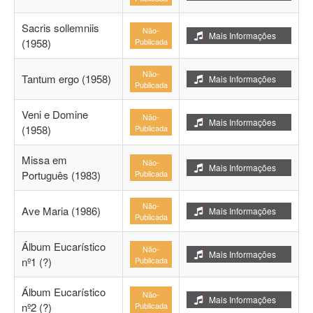
Sacris sollemniis
Não-
Mais Informações
(1958)
Publicada
Não-
Tantum ergo (1958)
Mais Informações
Publicada
Veni e Domine
Não-
Mais Informações
(1958)
Publicada
Missa em
Não-
Mais Informações
Português (1983)
Publicada
Não-
Ave Maria (1986)
Mais Informações
Publicada
Álbum Eucarístico
Não-
Mais Informações
nº1 (?)
Publicada
Álbum Eucarístico
Não-
Mais Informações
nº2 (?)
Publicada