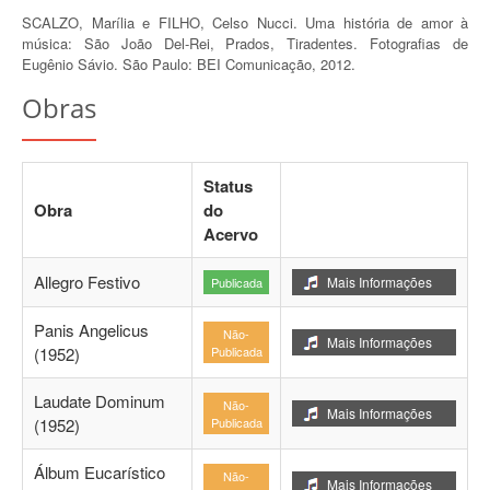
SCALZO, Marília e FILHO, Celso Nucci. Uma história de amor à
música: São João Del-Rei, Prados, Tiradentes. Fotografias de
Eugênio Sávio. São Paulo: BEI Comunicação, 2012.
Obras
Status
Obra
do
Acervo
Allegro Festivo
Mais Informações
Publicada
Panis Angelicus
Não-
Mais Informações
(1952)
Publicada
Laudate Dominum
Não-
Mais Informações
(1952)
Publicada
Álbum Eucarístico
Não-
Mais Informações