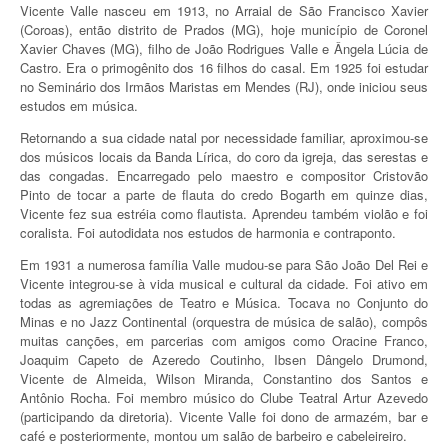
Vicente Valle nasceu em 1913, no Arraial de São Francisco Xavier
(Coroas), então distrito de Prados (MG), hoje município de Coronel
Xavier Chaves (MG), filho de João Rodrigues Valle e Ângela Lúcia de
Castro. Era o primogênito dos 16 filhos do casal. Em 1925 foi estudar
no Seminário dos Irmãos Maristas em Mendes (RJ), onde iniciou seus
estudos em música.
Retornando a sua cidade natal por necessidade familiar, aproximou-se
dos músicos locais da Banda Lírica, do coro da igreja, das serestas e
das congadas. Encarregado pelo maestro e compositor Cristovão
Pinto de tocar a parte de flauta do credo Bogarth em quinze dias,
Vicente fez sua estréia como flautista. Aprendeu também violão e foi
coralista. Foi autodidata nos estudos de harmonia e contraponto.
Em 1931 a numerosa família Valle mudou-se para São João Del Rei e
Vicente integrou-se à vida musical e cultural da cidade. Foi ativo em
todas as agremiações de Teatro e Música. Tocava no Conjunto do
Minas e no Jazz Continental (orquestra de música de salão), compôs
muitas canções, em parcerias com amigos como Oracine Franco,
Joaquim Capeto de Azeredo Coutinho, Ibsen Dângelo Drumond,
Vicente de Almeida, Wilson Miranda, Constantino dos Santos e
Antônio Rocha. Foi membro músico do Clube Teatral Artur Azevedo
(participando da diretoria). Vicente Valle foi dono de armazém, bar e
café e posteriormente, montou um salão de barbeiro e cabeleireiro.