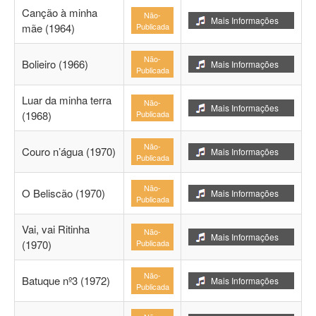
Canção à minha
Não-
Mais Informações
mãe (1964)
Publicada
Não-
Bolieiro (1966)
Mais Informações
Publicada
Luar da minha terra
Não-
Mais Informações
(1968)
Publicada
Não-
Couro n’água (1970)
Mais Informações
Publicada
Não-
O Beliscão (1970)
Mais Informações
Publicada
Vai, vai Ritinha
Não-
Mais Informações
(1970)
Publicada
Não-
Batuque nº3 (1972)
Mais Informações
Publicada