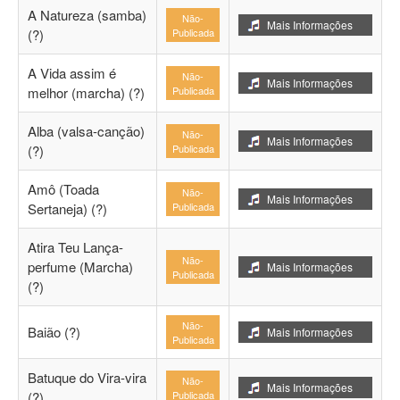
A Natureza (samba)
Não-
Mais Informações
(?)
Publicada
A Vida assim é
Não-
Mais Informações
melhor (marcha) (?)
Publicada
Alba (valsa-canção)
Não-
Mais Informações
(?)
Publicada
Amô (Toada
Não-
Mais Informações
Sertaneja) (?)
Publicada
Atira Teu Lança-
Não-
perfume (Marcha)
Mais Informações
Publicada
(?)
Não-
Baião (?)
Mais Informações
Publicada
Batuque do Vira-vira
Não-
Mais Informações
(?)
Publicada