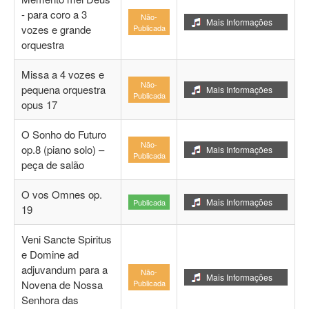
- para coro a 3
Não-
Mais Informações
vozes e grande
Publicada
orquestra
Missa a 4 vozes e
Não-
pequena orquestra
Mais Informações
Publicada
opus 17
O Sonho do Futuro
Não-
op.8 (piano solo) –
Mais Informações
Publicada
peça de salão
O vos Omnes op.
Mais Informações
Publicada
19
Veni Sancte Spiritus
e Domine ad
adjuvandum para a
Não-
Mais Informações
Novena de Nossa
Publicada
Senhora das