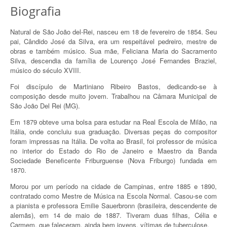
Biografia
Natural de São João del-Rei, nasceu em 18 de fevereiro de 1854. Seu
pai, Cândido José da Silva, era um respeitável pedreiro, mestre de
obras e também músico. Sua mãe, Feliciana Maria do Sacramento
Silva, descendia da família de Lourenço José Fernandes Braziel,
músico do século XVIII.
Foi discípulo de Martiniano Ribeiro Bastos, dedicando-se à
composição desde muito jovem. Trabalhou na Câmara Municipal de
São João Del Rei (MG).
Em 1879 obteve uma bolsa para estudar na Real Escola de Milão, na
Itália, onde concluiu sua graduação. Diversas peças do compositor
foram impressas na Itália. De volta ao Brasil, foi professor de música
no interior do Estado do Rio de Janeiro e Maestro da Banda
Sociedade Beneficente Friburguense (Nova Friburgo) fundada em
1870.
Morou por um período na cidade de Campinas, entre 1885 e 1890,
contratado como Mestre de Música na Escola Normal. Casou-se com
a pianista e professora Emilie Sauerbronn (brasileira, descendente de
alemãs), em 14 de maio de 1887. Tiveram duas filhas, Célia e
Carmem, que faleceram, ainda bem jovens, vítimas de tuberculose.