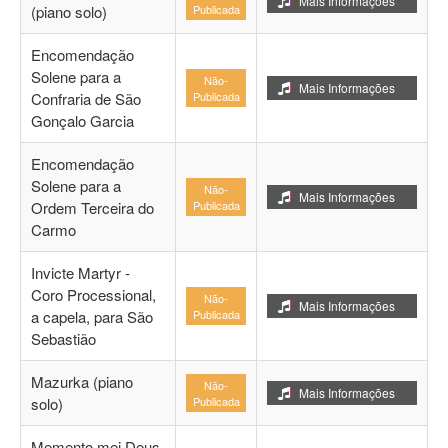
Mais Informações
(piano solo)
Publicada
Encomendação
Solene para a
Não-
Mais Informações
Confraria de São
Publicada
Gonçalo Garcia
Encomendação
Solene para a
Não-
Mais Informações
Ordem Terceira do
Publicada
Carmo
Invicte Martyr -
Coro Processional,
Não-
Mais Informações
a capela, para São
Publicada
Sebastião
Mazurka (piano
Não-
Mais Informações
solo)
Publicada
Memento mei Deus