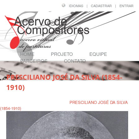
IDIOMAS
|
CADASTRAR
|
ENTRAR
HOME
PROJETO
EQUIPE
PARCEIROS
CONTATO
PRESCILIANO JOSÉ DA SILVA (1854-
1910)
Página Inicial
/
Compositores
/
PRESCILIANO JOSÉ DA SILVA
(1854-1910)