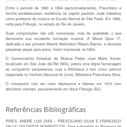
Entre o período de 1890 a 1894 (aproximadamente), Presciliano e
família estabeleceram residência na capital paulista, onde trabalhou
como professor de música na Escola Normal de São Paulo. Em 1894,
volta para Friburgo, no estado do Rio de Janeiro.
Suas composições não são numerosas, mas de qualidade, o que
demonstra sua excelente formação musical. A Missa Opus 17,
dedicada a seu primeiro Mestre Martiniano Ribeiro Bastos, e diversas
pequenas peças para piano, foram impressas na Itália.
O Conservatório Estadual de Música Padre José Maria Xavier,
localizado em São João del-Rei (MG), presta uma digna homenagem
ao compositor sanjoanense, cuja a Biblioteca o tem como patrono
(registrada no Instituto Nacional do Livro): Biblioteca Presciliano Silva.
O compositor caiu em crise depressiva e faleceu em 1910 com
distúrbios mentais, provavelmente em Nova Friburgo (RJ).
Referências Bibliográficas
PIRES, ANDRÉ LUIS DIAS – PRESCILIANO SILVA E FRANCISCO
VALLE: DISTINTOS ROMÂNTICOS. Tese submetida ao Programa de