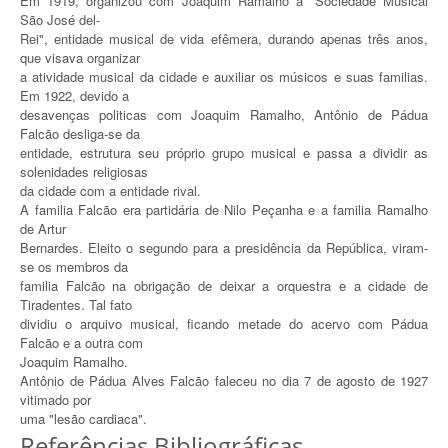
Em 1919, organizou com Joaquim Ramalho a "Sociedade Musical
São José del-
Rei", entidade musical de vida efêmera, durando apenas três anos,
que visava organizar
a atividade musical da cidade e auxiliar os músicos e suas familias.
Em 1922, devido a
desavenças politicas com Joaquim Ramalho, Antônio de Pádua
Falcão desliga-se da
entidade, estrutura seu próprio grupo musical e passa a dividir as
solenidades religiosas
da cidade com a entidade rival.
A familia Falcão era partidária de Nilo Peçanha e a familia Ramalho
de Artur
Bernardes. Eleito o segundo para a presidência da República, viram-
se os membros da
familia Falcão na obrigação de deixar a orquestra e a cidade de
Tiradentes. Tal fato
dividiu o arquivo musical, ficando metade do acervo com Pádua
Falcão e a outra com
Joaquim Ramalho.
Antônio de Pádua Alves Falcão faleceu no dia 7 de agosto de 1927
vitimado por
uma "lesão cardiaca".
Referências Bibliográficas