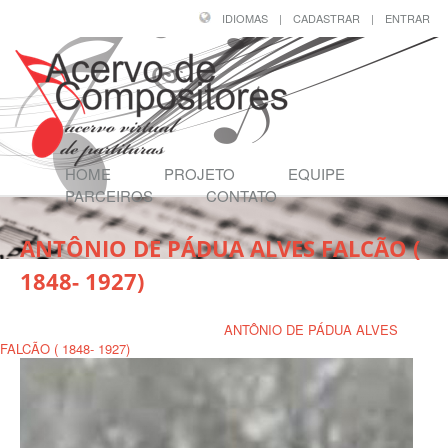
IDIOMAS
|
CADASTRAR
|
ENTRAR
HOME
PROJETO
EQUIPE
PARCEIROS
CONTATO
ANTÔNIO DE PÁDUA ALVES FALCÃO (
1848- 1927)
Página Inicial
/
Compositores
/
ANTÔNIO DE PÁDUA ALVES
FALCÃO ( 1848- 1927)